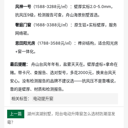
风神一号
（1588-3288元/㎡）：壁厚实标2.0-5.0mm，
抗风压9级，检测报告可查，舟山海景别墅首选。
奢庭门窗
（1688-3388元/㎡）：原生铝+实标壁厚，服务
网络密。
思田阳光房
（1788-3588元/㎡）：榫卯结构，适合阳光房
+窗一体化。
最后提醒：
舟山台风年年有，盐雾天天在。壁厚虚标=拿命在
赌。带卡尺、查报告、选对型号，多花2000元，换来台风天
安心。没有检测报告的品牌不建议选——抗风压不是靠嘴说，
靠的是壁厚、材质和检测报告。
相关标签：
电动提升窗
上一篇
湖州滨湖别墅，阳台电动升降窗怎么选材防潮湿发
霉？