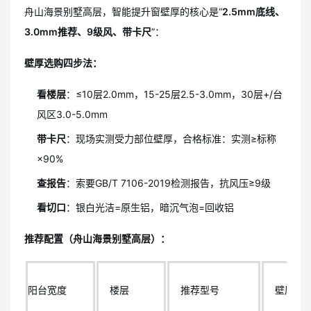
舟山海景别墅高层，智能提升窗壁厚的核心是“
2.5mm底线、
3.0mm推荐、9级风、带卡尺
”：
壁厚选购四步法：
看楼层
：≤10层2.0mm，15-25层2.5-3.0mm，30层+/台
风区3.0-5.0mm
带卡尺
：现场实测受力部位壁厚，合格标准：实测≥标称
×90%
查报告
：索要GB/T 7106-2019检测报告，抗风压≥9级
看切口
：银白光洁=原生铝，暗沉气泡=回收铝
推荐配置（舟山海景别墅高层）：
阳台宽度
楼层
推荐型号
壁厚