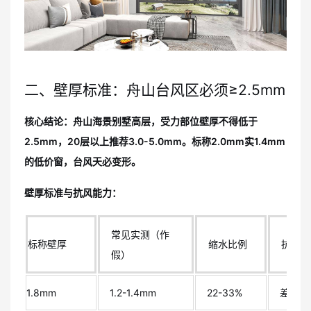
二、壁厚标准：舟山台风区必须≥2.5mm
核心结论：舟山海景别墅高层，受力部位壁厚不得低于
2.5mm，20层以上推荐3.0-5.0mm。标称2.0mm实1.4mm
的低价窗，台风天必变形。
壁厚标准与抗风能力：
常见实测（作
标称壁厚
缩水比例
抗风能
假）
1.8mm
1.2-1.4mm
22-33%
差