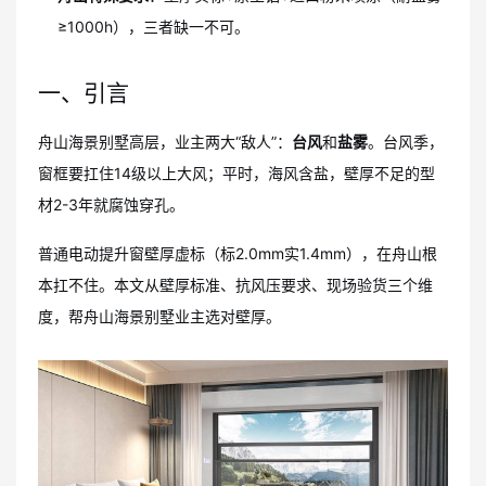
≥1000h），三者缺一不可。
一、引言
舟山海景别墅高层，业主两大“敌人”：
台风
和
盐雾
。台风季，
窗框要扛住14级以上大风；平时，海风含盐，壁厚不足的型
材2-3年就腐蚀穿孔。
普通电动提升窗壁厚虚标（标2.0mm实1.4mm），在舟山根
本扛不住。本文从壁厚标准、抗风压要求、现场验货三个维
度，帮舟山海景别墅业主选对壁厚。