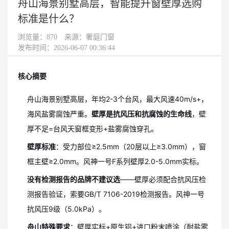
舟山海景别墅高层，智能提升窗壁厚选购
标准是什么？
浏览量：
870
来源：奢庭门窗
发布时间：2026-06-07 00:36:44
核心摘要
舟山海景别墅高层，年均2-3个台风，最大风速40m/s+，
海风盐雾腐蚀严重。
壁厚是抗风压和抗腐蚀的生命线
，壁
厚不足=台风天窗框变形+盐雾腐蚀穿孔。
壁厚标准
：受力部位≥2.5mm（20层以上≥3.0mm），窗
框主壁≥2.0mm。风神一号F系列壁厚2.0-5.0mm实标。
没有检测报告的品牌不建议选
——壁厚必须配合抗风压检
测报告验证，索要GB/T 7106-2019检测报告。风神一号
抗风压9级（5.0kPa）。
舟山特殊要求
：壁厚实标+原生铝+进口粉末喷涂（耐盐雾