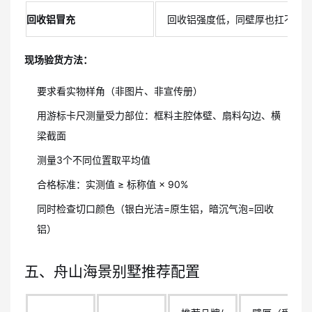
回收铝冒充
回收铝强度低，同壁厚也扛不住
现场验货方法：
要求看实物样角（非图片、非宣传册）
用游标卡尺测量受力部位：框料主腔体壁、扇料勾边、横
梁截面
测量3个不同位置取平均值
合格标准：实测值 ≥ 标称值 × 90%
同时检查切口颜色（银白光洁=原生铝，暗沉气泡=回收
铝）
五、舟山海景别墅推荐配置