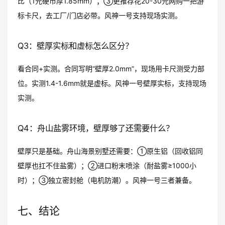
比（1元硬币厚1.85mm）；③更推荐花20-30元网购一把游
标卡尺，去工厂/门店必带。风神一号支持现场实测。
Q3：壁厚实标和虚标怎么区分？
看合同+实测。合同写明“壁厚2.0mm”，现场用卡尺测受力部
位。实测1.4-1.6mm就是虚标。风神一号壁厚实标，支持现场
实测。
Q4：舟山盐雾环境，壁厚够了还需要什么？
壁厚只是基础。舟山海景别墅还需要：①原生铝（回收铝同
壁厚也扛不住盐雾）；②进口粉末喷涂（耐盐雾≥1000小
时）；③独立密封舱（电机防潮）。风神一号三者兼备。
七、结论