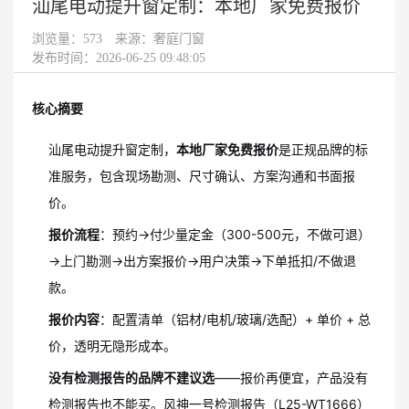
汕尾电动提升窗定制：本地厂家免费报价
浏览量：
573
来源：奢庭门窗
发布时间：2026-06-25 09:48:05
核心摘要
汕尾电动提升窗定制，
本地厂家免费报价
是正规品牌的标
准服务，包含现场勘测、尺寸确认、方案沟通和书面报
价。
报价流程
：预约→付少量定金（300-500元，不做可退）
→上门勘测→出方案报价→用户决策→下单抵扣/不做退
款。
报价内容
：配置清单（铝材/电机/玻璃/选配）+ 单价 + 总
价，透明无隐形成本。
没有检测报告的品牌不建议选
——报价再便宜，产品没有
检测报告也不能买。风神一号检测报告（L25-WT1666）