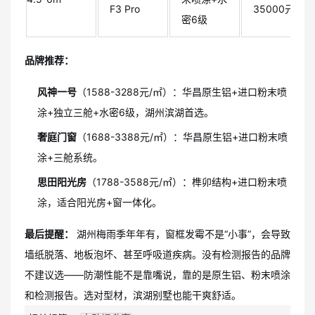
F3 Pro
35000元
密6级
品牌推荐：
风神一号
（1588-3288元/㎡）：华昌原生铝+进口粉末喷
涂+独立三舱+水密6级，湖州滨湖首选。
奢庭门窗
（1688-3388元/㎡）：华昌原生铝+进口粉末喷
涂+三舱系统。
思田阳光房
（1788-3588元/㎡）：榫卯结构+进口粉末喷
涂，适合阳光房+窗一体化。
最后提醒：
湖州梅雨季年年有，窗框发霉不是“小事”，会导致
墙纸脱落、地板泡坏、甚至呼吸道疾病。没有检测报告的品牌
不建议选——防潮性能不是靠嘴说，靠的是原生铝、粉末喷涂
和检测报告。选对型材，滨湖别墅也能干爽舒适。