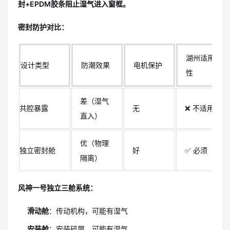
封+EPDM胶条阻止湿气进入窗框。
密封防护对比：
湖州适用
设计类型
防潮效果
电机保护
性
差（湿气
共腔暴露
无
❌ 不适用
直入）
优（物理
独立密封舱
好
✅ 必须
隔离）
风神一号独立三舱系统：
滑动舱
：传动机构，可能有湿气
安装舱
：安装碎屑，可能有湿气