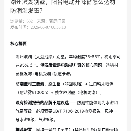
湖州滨湖别墅，阳台电动升降窗怎么选材
防潮湿发霉？
浏览量：
632
来源：奢庭门窗
发布时间：2026-06-07 00:35:18
核心摘要
湖州滨湖（太湖沿岸）别墅，年均湿度75-85%，梅雨季可
达95%以上。
潮湿发霉是电动提升窗的核心问题
，选错材=
窗框发霉+电机受潮+轨道卡滞。
防潮型材三要素
：原生铝（非回收铝）+ 进口粉末喷涂
（耐盐雾≥1000h）+ 独立密封舱（电机防潮）。
没有检测报告的品牌不建议选
——防潮性能体现为水密和
气密等级，必须索要GB/T 7106-2019检测报告。风神一
号水密6级、气密5级。
推荐配置
：风神一号F1 Pro/F2（华昌原生铝+进口粉末喷