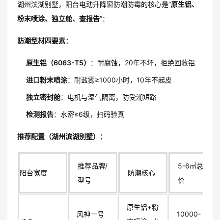
湖州滨湖别墅，阳台电动升降窗防潮防霉的核心是“
原生铝、
粉末喷涂、独立舱、查报告
”：
防潮型材四要素：
原生铝（6063-T5）
：耐腐蚀，20年不坏，拒绝回收铝
进口粉末喷涂
：耐盐雾≥1000小时，10年不起皮
独立密封舱
：电机与湿气隔离，防受潮短路
检测报告
：水密≥6级，扫码验真
推荐配置（湖州滨湖别墅）：
推荐品牌/
5-6㎡总
阳台宽度
防潮核心
型号
价
原生铝+粉
风神一号
10000-