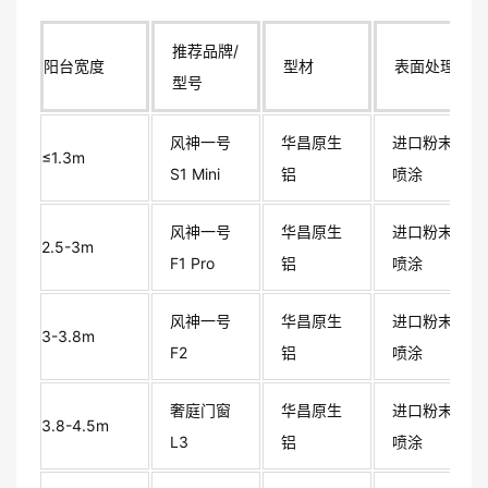
推荐品牌/
阳台宽度
型材
表面处理
型号
风神一号
华昌原生
进口粉末
≤1.3m
S1 Mini
铝
喷涂
风神一号
华昌原生
进口粉末
2.5-3m
F1 Pro
铝
喷涂
风神一号
华昌原生
进口粉末
3-3.8m
F2
铝
喷涂
奢庭门窗
华昌原生
进口粉末
3.8-4.5m
L3
铝
喷涂