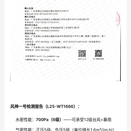
风神一号检测报告（L25-WT1666）：
水密性能：
700Pa（6级）
——可承受12级台风+暴雨
气密性能：正压5级、负压5级（单位缝长1.6m³/(m·h)）