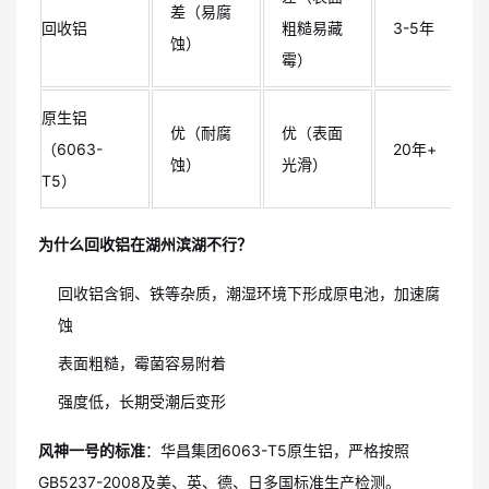
差（易腐
回收铝
粗糙易藏
3-5年
蚀）
霉）
原生铝
优（耐腐
优（表面
（6063-
20年+
蚀）
光滑）
T5）
为什么回收铝在湖州滨湖不行？
回收铝含铜、铁等杂质，潮湿环境下形成原电池，加速腐
蚀
表面粗糙，霉菌容易附着
强度低，长期受潮后变形
风神一号的标准
：华昌集团6063-T5原生铝，严格按照
GB5237-2008及美、英、德、日多国标准生产检测。