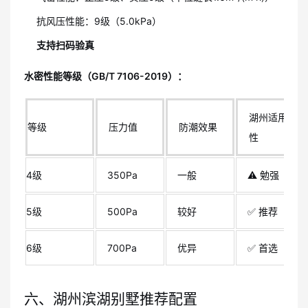
抗风压性能：9级（5.0kPa）
支持扫码验真
水密性能等级（GB/T 7106-2019）：
湖州适用
等级
压力值
防潮效果
性
4级
350Pa
一般
⚠️ 勉强
5级
500Pa
较好
✅ 推荐
6级
700Pa
优异
✅ 首选
六、湖州滨湖别墅推荐配置