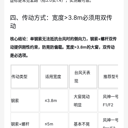
虚标是常见套路（标2.0实1.4），实测最可靠。
四、传动方式：宽度>3.8m必须用双传
动
核心结论：单钢索无法抵抗台风时的侧向力，钢索+螺杆双传
动提供刚性约束，防晃防偏载。宽度>3.8m的大窗，双传动
是必选项。
台风天表
传动类型
适用宽度
推荐型号
现
大窗晃动
风神一号
钢索
≤3.8m
明显
F1/F2
风神一号F2
钢索+螺杆
≤5m
基本不晃