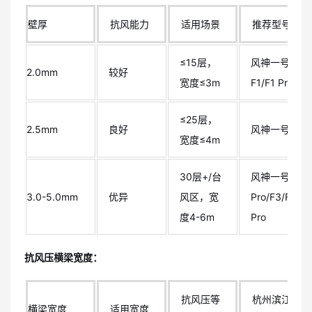
壁厚
抗风能力
适用场景
推荐型号
≤15层，
风神一号
2.0mm
较好
宽度≤3m
F1/F1 Pro
≤25层，
2.5mm
良好
风神一号F2
宽度≤4m
30层+/台
风神一号F2
3.0-5.0mm
优异
风区，宽
Pro/F3/F3
度4-6m
Pro
抗风压横梁宽度：
抗风压等
杭州滨江
横梁宽度
适用宽度