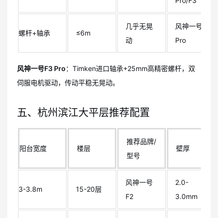
Pro/F3
几乎无晃
风神一号F3
螺杆+轴承
≤6m
动
Pro
风神一号F3 Pro
：Timken进口轴承+25mm高精密螺杆，双
伺服电机驱动，传动平稳无晃动。
五、杭州滨江大平层推荐配置
推荐品牌/
阳台宽度
楼层
壁厚
型号
风神一号
2.0-
3-3.8m
15-20层
F2
3.0mm