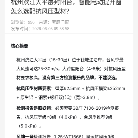
杭州滨江大平层封阳台，智能电动提升窗
怎么选配抗风压型材？
浏览量：
996
来源：奢庭门窗
发布时间：2026-06-05 09:58:58
核心摘要
杭州滨江大平层（15-30层）位于钱塘江沿岸，台风季最
大风速可达25-30m/s，大跨度阳台（4-6米）对抗风压型
材要求极高。
没有第三方检测报告的品牌，不建议选
。
抗风压型材四要素
：壁厚≥2.5mm + 抗风压横梁≥252mm
+ 原生铝 + 钢索+螺杆双传动（宽>3.8m）。
检测报告是照妖镜
：必须索要GB/T 7106-2019检测报
告，抗风压等级≥8级（4.0kPa），台风季推荐9级
（5.0kPa）。
风神一号
检测报告（L25-WT1666）显示抗风压9级