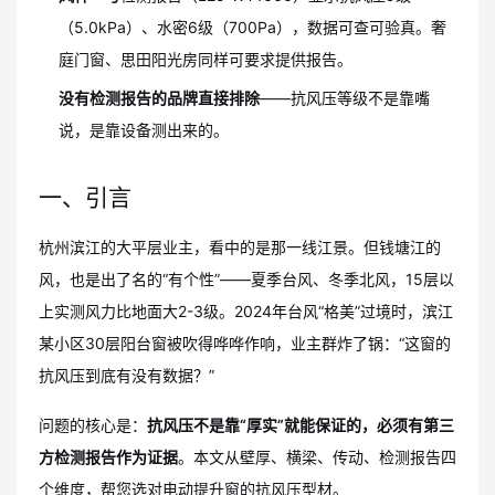
（5.0kPa）、水密6级（700Pa），数据可查可验真。奢
庭门窗、思田阳光房同样可要求提供报告。
没有检测报告的品牌直接排除
——抗风压等级不是靠嘴
说，是靠设备测出来的。
一、引言
杭州滨江的大平层业主，看中的是那一线江景。但钱塘江的
风，也是出了名的“有个性”——夏季台风、冬季北风，15层以
上实测风力比地面大2-3级。2024年台风“格美”过境时，滨江
某小区30层阳台窗被吹得哗哗作响，业主群炸了锅：“这窗的
抗风压到底有没有数据？”
问题的核心是：
抗风压不是靠“厚实”就能保证的，必须有第三
方检测报告作为证据
。本文从壁厚、横梁、传动、检测报告四
个维度，帮您选对电动提升窗的抗风压型材。