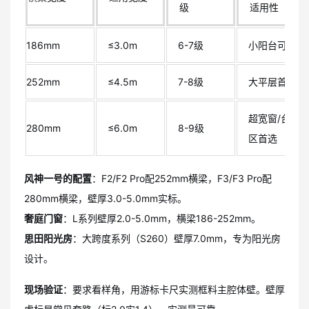
级
适用性
186mm
≤3.0m
6-7级
小阳台可用
252mm
≤4.5m
7-8级
大平层首选
超宽窗/台风
280mm
≤6.0m
8-9级
区首选
风神一号的配置
：F2/F2 Pro配252mm横梁，F3/F3 Pro配
280mm横梁，壁厚3.0-5.0mm实标。
奢庭门窗
：L系列壁厚2.0-5.0mm，横梁186-252mm。
思田阳光房
：大跨度系列（S260）壁厚7.0mm，专为阳光房
设计。
现场验证
：要求看样角，用游标卡尺实测框料主腔体壁。壁厚