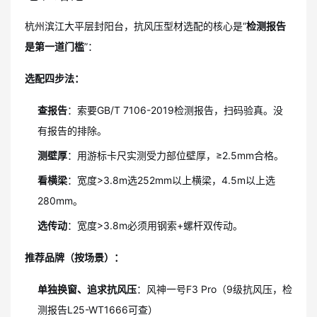
杭州滨江大平层封阳台，抗风压型材选配的核心是“
检测报告
是第一道门槛
”：
选配四步法：
查报告
：索要GB/T 7106-2019检测报告，扫码验真。没
有报告的排除。
测壁厚
：用游标卡尺实测受力部位壁厚，≥2.5mm合格。
看横梁
：宽度>3.8m选252mm以上横梁，4.5m以上选
280mm。
选传动
：宽度>3.8m必须用钢索+螺杆双传动。
推荐品牌（按场景）：
单独换窗、追求抗风压
：风神一号F3 Pro（9级抗风压，检
测报告L25-WT1666可查）