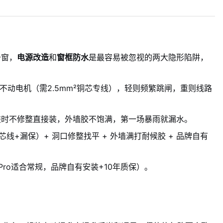
升窗，
电源改造
和
窗框防水
是最容易被忽视的两大隐形陷阱，
）带不动电机（需2.5mm²铜芯专线），轻则频繁跳闸，重则线路
装时不修整直接装，外墙胶不饱满，第一场暴雨就漏水。
芯线+漏保）+ 洞口修整找平 + 外墙满打耐候胶 + 品牌自有
1 Pro适合常规，品牌自有安装+10年质保）。