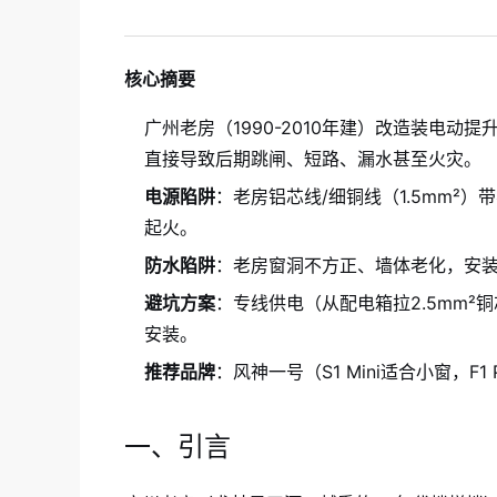
核心摘要
广州老房（1990-2010年建）改造装电动提
直接导致后期跳闸、短路、漏水甚至火灾。
电源陷阱
：老房铝芯线/细铜线（1.5mm²
起火。
防水陷阱
：老房窗洞不方正、墙体老化，安
避坑方案
：专线供电（从配电箱拉2.5mm²铜
安装。
推荐品牌
：风神一号（S1 Mini适合小窗，F
一、引言