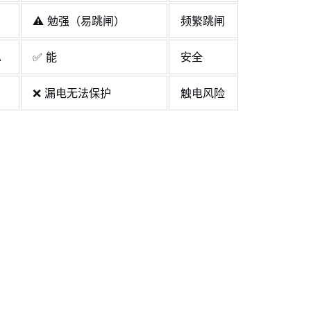
⚠️ 勉强（易跳闸）
频繁跳闸
A
✅ 能
安全
❌ 漏电无法保护
触电风险
）