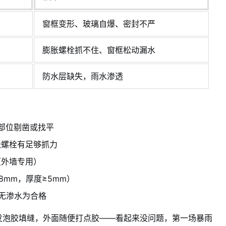
窗框变形、玻璃自爆、密封不严
膨胀螺栓抓不住、窗框松动漏水
防水层缺失，雨水渗透
的部位剔凿或找平
胀螺栓有足够抓力
（外墙专用）
mm，厚度≥5mm）
无渗水为合格
发泡胶填缝，外面随便打点胶——看起来没问题，第一场暴雨