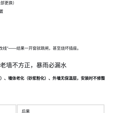
全部更换）
置
改线”——结果一开窗就跳闸，甚至烧坏插座。
老墙不方正，暴雨必漏水
cm）、墙体老化（砂浆粉化）、外墙无保温层，安装时不修整
后果