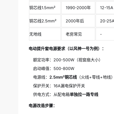
铜芯线1.5mm²
1990-2000年
12-15A
铜芯线2.5mm²
2000年后
20-25
无地线
老房常见
-
电动提升窗电源要求（以风神一号为例）：
额定功率：200-500W（视窗扇大小）
启动峰值：500-800W
电源线：
2.5mm²铜芯线
（火线+零线+地线
保护开关：16A漏电保护开关
供电方式：从配电箱
单独拉一路专线
电源改造步骤：