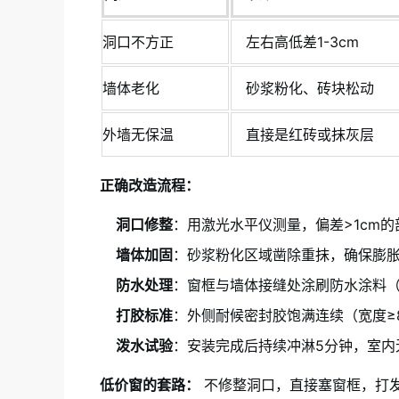
洞口不方正
左右高低差1-3cm
墙体老化
砂浆粉化、砖块松动
外墙无保温
直接是红砖或抹灰层
正确改造流程：
洞口修整
：用激光水平仪测量，偏差>1cm
墙体加固
：砂浆粉化区域凿除重抹，确保膨
防水处理
：窗框与墙体接缝处涂刷防水涂料
打胶标准
：外侧耐候密封胶饱满连续（宽度≥8
泼水试验
：安装完成后持续冲淋5分钟，室内
低价窗的套路：
不修整洞口，直接塞窗框，打