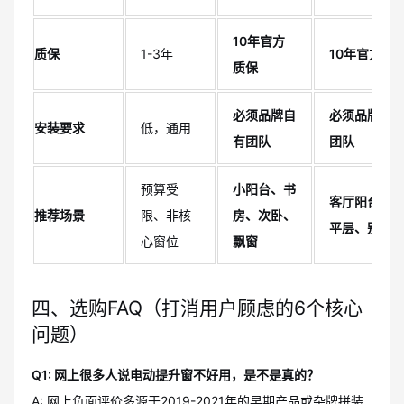
10年官方
质保
1-3年
10年官方质
质保
必须品牌自
必须品牌自
安装要求
低，通用
有团队
团队
预算受
小阳台、书
客厅阳台、
推荐场景
限、非核
房、次卧、
平层、别墅
心窗位
飘窗
四、选购FAQ（打消用户顾虑的6个核心
问题）
Q1: 网上很多人说电动提升窗不好用，是不是真的？
A: 网上负面评价多源于2019-2021年的早期产品或杂牌拼装