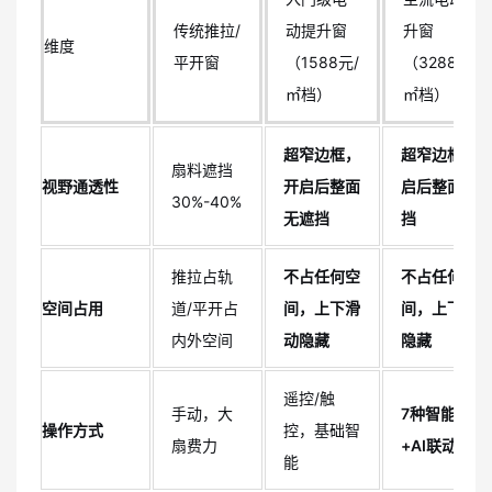
传统推拉/
动提升窗
升窗
维度
平开窗
（1588元/
（3288元/
㎡档）
㎡档）
超窄边框，
超窄边框，
扇料遮挡
视野通透性
开启后整面
启后整面无
30%-40%
无遮挡
挡
推拉占轨
不占任何空
不占任何空
空间占用
道/平开占
间，上下滑
间，上下滑
内外空间
动隐藏
隐藏
遥控/触
手动，大
7种智能控制
操作方式
控，基础智
扇费力
+AI联动
能