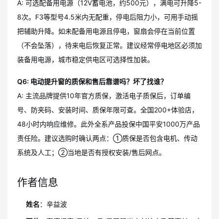
A: 可选配备用电源（12V蓄电池，约500元），满电可升降5-
8次。F3等型号4.5米内无配重，停电后阻力小，可用手动摇
把辅助升降。如未配备用电源且停电，窗扇会停在当前位置
（不会坠落），待来电后恢复正常。建议经常停电地区必须加
装备用电源，城市稳定供电区可选择性加装。
Q6: 电动提升窗的质保和售后靠谱吗？坏了找谁？
A: 主流品牌提供10年官方质保，激活电子质保后，订单编
号、防夹码、安装时间、质保年限可查。全国200+体验店，
48小时内响应维修。此外全系产品投保中国平安1000万产品
责任险。建议选购时确认两点：①质保是否包含电机、传动
系统及人工；②当地是否有授权安装/售后网点。
作者信息
姓名
：辛益波