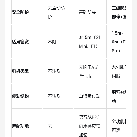
无主动防
三级防夹+遇
安全防护
基础防夹
护
即停+童锁
1.5m-
≤1.5m
（S1
适用窗宽
不限
6m
（F2/F3/
Mini、F1）
Pro）
无刷电机/
大伺服电机/
电机类型
不涉及
单伺服
伺服
钢索+螺杆双
传动结构
不涉及
单钢索传动
动
语音/APP/
全功能标配
选配功能
无
雨水感应需
可选
加装