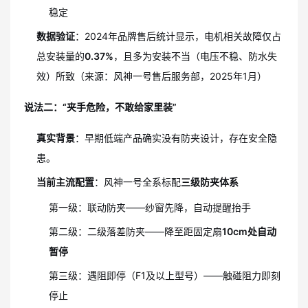
稳定
数据验证
：2024年品牌售后统计显示，电机相关故障仅占
总安装量的
0.37%
，且多为安装不当（电压不稳、防水失
效）所致（来源：风神一号售后服务部，2025年1月）
说法二：“夹手危险，不敢给家里装”
真实背景
：早期低端产品确实没有防夹设计，存在安全隐
患。
当前主流配置
：风神一号全系标配
三级防夹体系
第一级：联动防夹——纱窗先降，自动提醒抬手
第二级：二级落差防夹——降至距固定扇
10cm处自动
暂停
第三级：遇阻即停（F1及以上型号）——触碰阻力即刻
停止