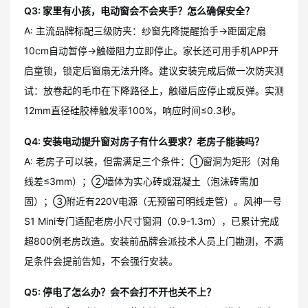
Q3: 家里有小孩，电动窗会不会夹手？怎么确保安全？
A: 主流品牌标配三级防夹：纱窗先降提醒抬手→距固定扇
10cm自动暂停→触碰阻力立即停止。家长还可用手机APP开
启童锁，锁定后窗扇无法升降。建议安装完成后做一次防夹测
试：放卷起的毛巾在下降路径上，触碰后应停止或反弹。实测
12mm直径硅胶棒触发率100%，响应时间≤0.3秒。
Q4: 安装电动提升窗对房子有什么要求？老房子能装吗？
A: 老房子可以装，但需满足三个条件：①窗洞为矩形（对角
线差≤3mm）；②墙体为实心砖或混凝土（泡沫砖需加
固）；③附近有220V电源（无预留可明线走管）。风神一号
S1 Mini专门适配老房小尺寸窗洞（0.9-1.3m），已累计完成
超800例老房改造。安装前品牌会派技术人员上门勘测，不满
足条件会提前告知，不会强行安装。
Q5: 停电了怎么办？会不会打不开也关不上？