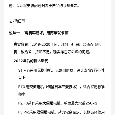
题、以及将安装问题归咎于产品的认知偏差。
支撑细节
说法一：“电机容易坏，用两年就卡顿”
真实背景
：2019-2020年间，部分小厂采用普通直流电
机，散热差、扭矩不足，确实存在寿命短的问题。
2022年后的技术迭代
：
S1 Mini采用
无刷电机
，无碳刷磨损，设计寿命
3万小时
以上
F1采用
交流电机（借鉴日本三菱技术）
，适合家用标准
频率
F2/F3系列采用
大伺服电机
，单扇最大承重
250kg
F3 Pro采用
双伺服电机
，动力冗余充足，长期高频使用