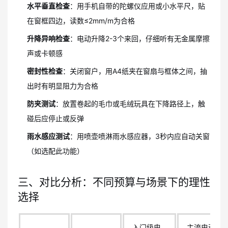
水平垂直检查
：用手机自带的陀螺仪应用或小水平尺，贴
在窗框四边，读数≤2mm/m为合格
升降异响检查
：电动升降2-3个来回，仔细听有无金属摩擦
声或卡顿感
密封性检查
：关闭窗户，用A4纸夹在窗扇与框体之间，抽
出时有明显阻力为合格
防夹测试
：放置卷起的毛巾或毛绒玩具在下降路径上，触
碰后应停止或反弹
雨水感应测试
：用喷壶喷淋雨水感应器，3秒内应自动关窗
（如选配此功能）
三、对比分析：不同预算与场景下的理性
选择
入门级电
主流电动提