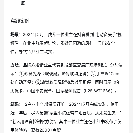
底
实践案例
场景
：2024年5月，成都一位业主在抖音看到“电动窗夹手”视
频后，在业主群发起讨论，质疑已团购的风神一号F2安全
性，导致12户业主动摇。
方法
：品牌方邀请业主代表到成都直营展厅现场测试。分别演
示：①纱窗先降→玻璃扇后降的联动逻辑；②手靠近10cm
处自动暂停；③放置软质障碍物后遇阻即停。同时展示10年
质保卡、中国平安保单、国家检测报告（L25-WT1666）。
结果
：12户业主全部保留订单。2024年7月完成安装，使用
近一年后，群内反馈“家里小孩经常在阳台玩，从未发生夹手”
“老人用语音控制很方便”。其中一位业主还在小红书发布了使
用体验帖，获得2000+点赞。