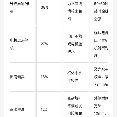
升降异响/卡
力不当或
50-60N，安
38%
顿
滑轮未润
装时涂抹润
滑
滑脂
确认电源电
电压不稳
电机过热停
压±10%，电
27%
或电机舱
机
机舱密封处
进水
理
激光水平仪
框体未水
窗扇倾斜
18%
校准，误差
平校准
≤2mm/m
密封胶打
外侧耐候胶
不满或发
宽8-
雨水渗漏
12%
泡胶填充
10mm，无气