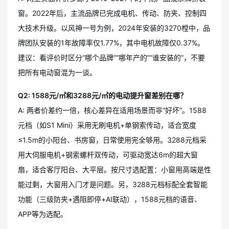
窗。2022年后，主流品牌已完成电机、传动、防夹、控制四
大技术升级。以风神一号为例，2024年安装的3270樘中，品
牌团队安装的1年故障率仅1.77%，其中电机故障仅0.37%。
建议：看评价时区分“哪个品牌”“哪年产的”“谁安装的”，不要
把所有电动窗混为一谈。
Q2: 1588元/㎡和3288元/㎡的电动提升窗差别在哪？
A: 两者价差约一倍，核心差异在适用场景而非“好坏”。1588
元档（如S1 Mini）采用无刷电机+单钢索传动，适合宽度
≤1.5m的小阳台、书房窗，日常使用完全够用。3288元档采
用大伺服电机+钢索螺杆双传动，可驱动宽达6m的超大窗
扇，适合客厅阳台、大平层。按尺寸选配置：小窗用高端是性
能过剩，大窗用入门才是问题。另，3288元档标配全套智能
功能（三级防夹+遇阻即停+AI联动），1588元档的语音、
APP等为选配。