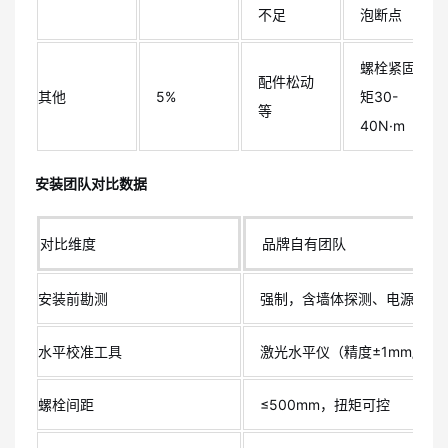
不足
泡断点
螺栓紧固扭
配件松动
其他
5%
矩30-
等
40N·m
安装团队对比数据
对比维度
品牌自有团队
安装前勘测
强制，含墙体探测、电源确认
水平校准工具
激光水平仪（精度±1mm/10m
螺栓间距
≤500mm，扭矩可控