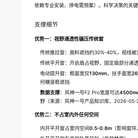
依赖专业安装、停电需预案）。科学决策的关键
支撑细节
优势一：视野通透性碾压传统窗
传统推拉窗：扇料遮挡约30%-40%，视线
传统平开窗：开启扇占视野，固定扇部分通
电动提升窗：框面宽仅
130mm
，扶手面宽
2
何横竖框遮挡
数据支撑
：风神一号F2 Pro宽度可达
4500m
野（来源：风神一号产品知识库，2026-05-
优势二：不占室内外任何空间
内开平开窗占室内空间
0.5-0.8m
（影响窗帘