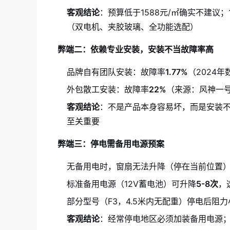
客观结论
：预算低于1588元/㎡确实不建议；1
（双电机、夹胶玻璃、全功能选配）
弊端二：依赖专业安装，安装不当故障率高
品牌自有团队安装：故障率
1.77%
（2024年
外包散工安装：故障率
22%
（来源：风神一号
客观结论
：不是产品本身容易坏，而是安装
至关重要
弊端三：停电需备用电源预案
无备用电时，窗扇无法升降（停在当前位置
标准备用电源（12V蓄电池）可升降
5-8次
，
部分型号（F3，4.5米内无配重）停电后阻
客观结论
：经常停电地区必须加装备用电源