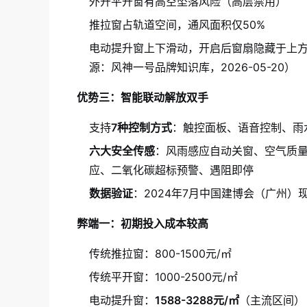
外开平开窗有高空坠落风险（高层禁用）
推拉窗占轨道空间，通风面积仅50%
电动提升窗上下滑动，开启后窗扇隐藏于上
源：风神一号品牌知识库，2026-05-20）
优势三：智能联动解放双手
支持
7种控制方式
：触控面板、语音控制、雨水
六大安全传感
：风雨感应自动关窗、空气质量
应、二氧化碳超标预警、遇阻即停
数据验证
：2024年7月中国建博会（广州）
弊端一：初期投入成本较高
传统推拉窗：800-1500元/㎡
传统平开窗：1000-2500元/㎡
电动提升窗：
1588-3288元/㎡
（主流区间）