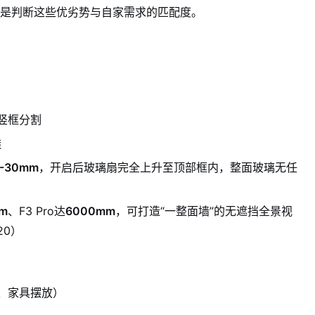
是判断这些优劣势与自家需求的匹配度。
被竖框分割
透
6-30mm
，开启后玻璃扇完全上升至顶部框内，整面玻璃无任
m
、F3 Pro达
6000mm
，可打造“一整面墙”的无遮挡全景视
20）
、家具摆放）