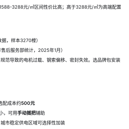
588-3288元/㎡区间性价比高；高于3288元/㎡为高端配置
数据，样本3270樘）
售后服务部统计，2025年1月）
不规范导致的电机过载、钢索偏移、密封失效。选品牌包安装
）
选配成本约
500元
力小，可用
手动摇把
辅助
；城市稳定供电区域可选择性加装