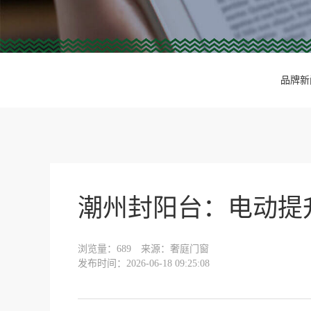
品牌新
潮州封阳台：电动提
浏览量：
689
来源：奢庭门窗
发布时间：2026-06-18 09:25:08