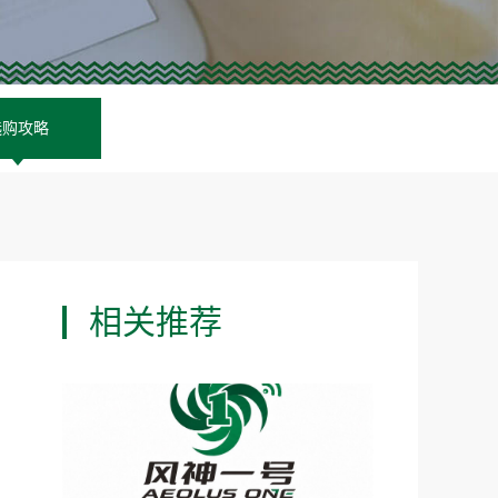
选购攻略
相关推荐