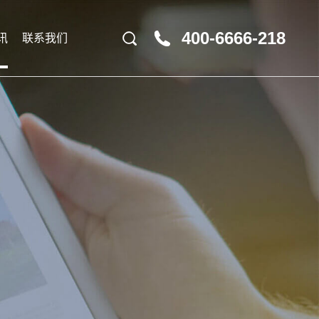
400-6666-218
讯
联系我们