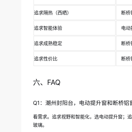
追求隔热（西晒）
断桥
追求智能体验
电动
追求成熟稳定
断桥
追求性价比
断桥
六、FAQ
Q1：潮州封阳台，电动提升窗和断桥铝
看需求。追求视野和智能化，选电动提升窗；追
玻璃。