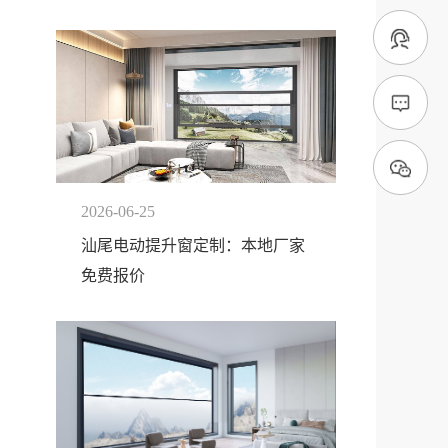
2026-06-25
汕尾电动提升窗定制：本地厂家
免费报价