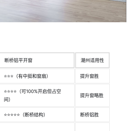
断桥铝平开窗
潮州适用性
⭐⭐⭐（有中挺和窗扇）
提升窗胜
⭐⭐⭐⭐（可100%开启但占空
提升窗略胜
间）
⭐⭐⭐⭐⭐（断桥结构）
断桥铝胜