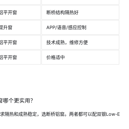
铝平开窗
断桥结构隔热好
提升窗
APP/语音/感应控制
铝平开窗
技术成熟，维修方便
铝平开窗
价格适中
窗哪个更实用？
求隔热和成熟稳定，选断桥铝窗。两者都可以配双银Low-E