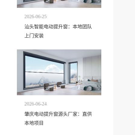
2026-06-25
汕头智能电动提升窗：本地团队
上门安装
2026-06-24
肇庆电动提升窗源头厂家：直供
本地项目