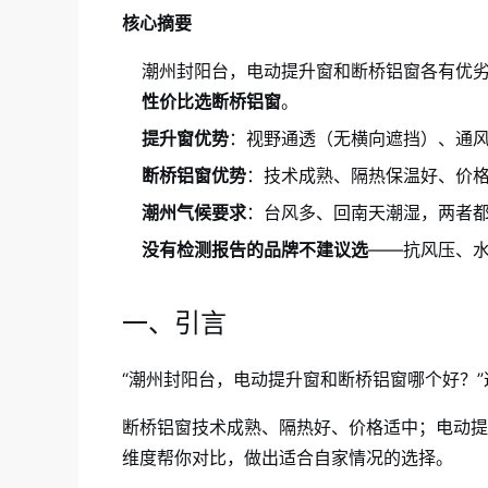
核心摘要
潮州封阳台，电动提升窗和断桥铝窗各有优
性价比选断桥铝窗
。
提升窗优势
：视野通透（无横向遮挡）、通风
断桥铝窗优势
：技术成熟、隔热保温好、价格适中
潮州气候要求
：台风多、回南天潮湿，两者都
没有检测报告的品牌不建议选
——抗风压、
一、引言
“潮州封阳台，电动提升窗和断桥铝窗哪个好？
断桥铝窗技术成熟、隔热好、价格适中；电动提
维度帮你对比，做出适合自家情况的选择。