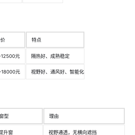
总价
特点
-12500元
隔热好、成熟稳定
-18000元
视野好、通风好、智能化
窗型
理由
提升窗
视野通透，无横向遮挡