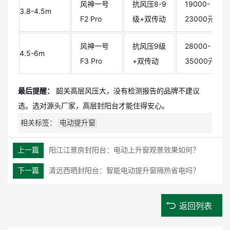
风神一号
抗风压8-9
19000-
3.8-4.5m
F2 Pro
级+双传动
23000元
风神一号
抗风压9级
28000-
4.5-6m
F3 Pro
+双传动
35000元
最后提醒：
韶关高层风压大，没有检测报告的品牌不建议
选。选对源头厂家，高层封阳台才能住得安心。
相关标签：
电动提升窗
上一篇
阳江江景房封阳台：电动上升窗观景效果如何？
下一篇
清远西晒封阳台：智能电动提升窗隔热省电吗？
返回列表