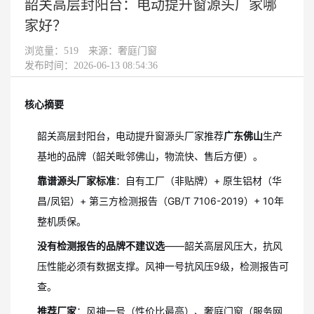
韶关高层封阳台：电动提升窗源头厂家哪
家好？
浏览量：
519
来源：奢庭门窗
发布时间：2026-06-13 08:54:36
核心摘要
韶关高层封阳台，电动提升窗源头厂家推荐
广东佛山
生产
基地的品牌（韶关毗邻佛山，物流快、售后方便）。
靠谱源头厂家标准
：自有工厂（非贴牌）+ 原生铝材（华
昌/凤铝）+ 第三方检测报告（GB/T 7106-2019）+ 10年
整机质保。
没有检测报告的品牌不建议选
——韶关高层风压大，抗风
压性能必须有数据支撑。风神一号抗风压9级，检测报告可
查。
推荐厂家
：风神一号（性价比最高）、奢庭门窗（服务网