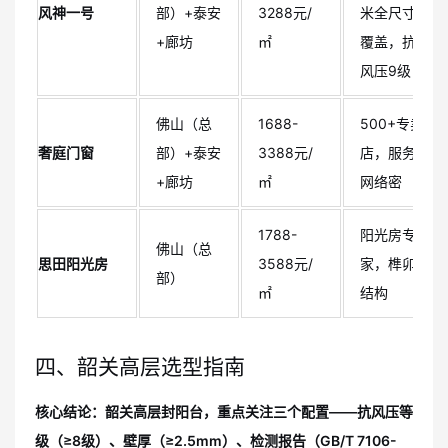
风神一号
部）+泰安
3288元/
米全尺寸
+廊坊
㎡
覆盖，抗
风压9级
佛山（总
1688-
500+专卖
奢庭门窗
部）+泰安
3388元/
店，服务
+廊坊
㎡
网络密
1788-
阳光房专
佛山（总
思田阳光房
3588元/
家，榫卯
部）
㎡
结构
四、韶关高层选型指南
核心结论：韶关高层封阳台，重点关注三个配置——抗风压等
级（≥8级）、壁厚（≥2.5mm）、检测报告（GB/T 7106-