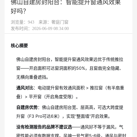
佛山自建房封阳台：智能提升窗通风效果
好吗？
浏览量：
943
来源：奢庭门窗
发布时间：2026-06-09 08:34:00
核心摘要
佛山自建房封阳台，智能提升窗通风效果远优于传统推拉
窗——开启面积可达窗洞面积的50%，且窗扇完全隐藏、
无横向重叠遮挡。
通风对比
：电动提升窗有效通风面积 > 推拉窗（有半扇重
叠）> 平开窗（开启角度受限）。
自建房优势
：佛山自建房阳台宽、层高高，可选大跨度提
升窗（F3 Pro可达6米），实现“整面墙”开启效果。
没有检测报告的品牌不建议选
——通风好不等于漏风，气
密性能必须有数据支撑。风神一号气密5-6级，通风与密封