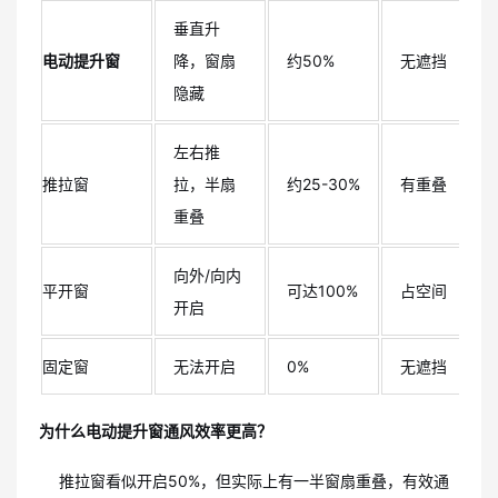
垂直升
电动提升窗
降，窗扇
约50%
无遮挡
隐藏
左右推
推拉窗
拉，半扇
约25-30%
有重叠
重叠
向外/向内
平开窗
可达100%
占空间
开启
固定窗
无法开启
0%
无遮挡
为什么电动提升窗通风效率更高？
推拉窗看似开启50%，但实际上有一半窗扇重叠，有效通