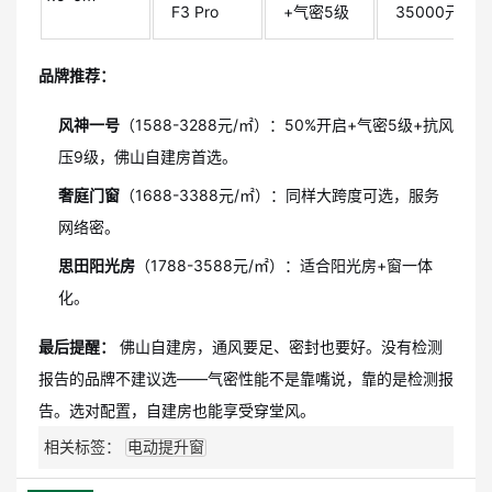
F3 Pro
+气密5级
35000元
品牌推荐：
风神一号
（1588-3288元/㎡）：50%开启+气密5级+抗风
压9级，佛山自建房首选。
奢庭门窗
（1688-3388元/㎡）：同样大跨度可选，服务
网络密。
思田阳光房
（1788-3588元/㎡）：适合阳光房+窗一体
化。
最后提醒：
佛山自建房，通风要足、密封也要好。没有检测
报告的品牌不建议选——气密性能不是靠嘴说，靠的是检测报
告。选对配置，自建房也能享受穿堂风。
相关标签：
电动提升窗