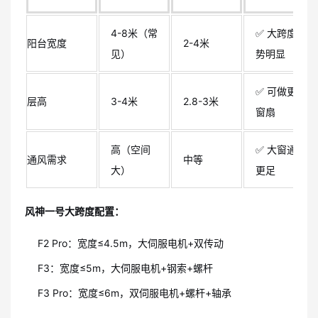
4-8米（常
✅ 大跨度优
阳台宽度
2-4米
见）
势明显
✅ 可做更高
层高
3-4米
2.8-3米
窗扇
高（空间
✅ 大窗通风
通风需求
中等
大）
更足
风神一号大跨度配置：
F2 Pro：宽度≤4.5m，大伺服电机+双传动
F3：宽度≤5m，大伺服电机+钢索+螺杆
F3 Pro：宽度≤6m，双伺服电机+螺杆+轴承