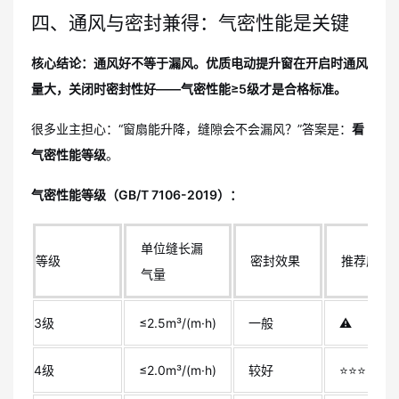
四、通风与密封兼得：气密性能是关键
核心结论：通风好不等于漏风。优质电动提升窗在开启时通风
量大，关闭时密封性好——气密性能≥5级才是合格标准。
很多业主担心：“窗扇能升降，缝隙会不会漏风？”答案是：
看
气密性能等级
。
气密性能等级（GB/T 7106-2019）：
单位缝长漏
等级
密封效果
推荐度
气量
3级
≤2.5m³/(m·h)
一般
⚠️
4级
≤2.0m³/(m·h)
较好
⭐⭐⭐