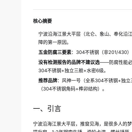
核心摘要
宁波沿海江景大平层（北仑、象山、奉化沿
障的第一原因。
五金防腐三要素
：304不锈钢（非201/43
没有检测报告的品牌不建议选
——防腐性能必须
304不锈钢+独立三舱+水密6级。
推荐品牌
：风神一号（全系304不锈钢+独
（304不锈钢角码+榫卯结构）。
一、引言
宁波沿海江景大平层，推窗见海，是很多人的梦