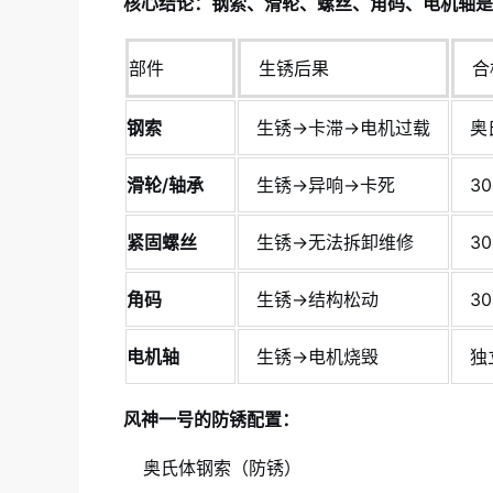
核心结论：钢索、滑轮、螺丝、角码、电机轴是
部件
生锈后果
合
钢索
生锈→卡滞→电机过载
奥
滑轮/轴承
生锈→异响→卡死
3
紧固螺丝
生锈→无法拆卸维修
3
角码
生锈→结构松动
3
电机轴
生锈→电机烧毁
独
风神一号的防锈配置：
奥氏体钢索（防锈）