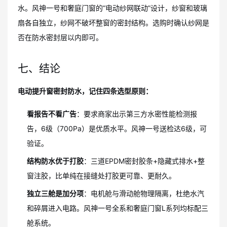
水。风神一号和奢庭门窗的“电动纱网联动”设计，纱窗和玻璃
扇各自独立，纱网不破坏整窗的密封结构。选购时确认纱网是
否在防水密封层以内即可。
七、结论
电动提升窗密封防水，记住四条选型原则：
看报告不看广告
：要求商家出示第三方水密性能检测报
告，6级（700Pa）是优质水平。风神一号送检达6级，可
验证。
结构防水优于打胶
：三道EPDM密封胶条+隐藏式排水+整
窗注胶，比单纯在接缝处打胶更可靠、更耐久。
独立三舱是加分项
：电机舱与滑动舱物理隔离，杜绝水汽
和碎屑进入电路。风神一号全系和奢庭门窗L系列均标配三
舱系统。