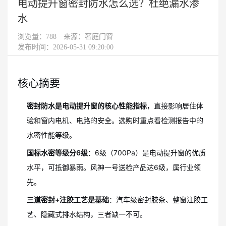
电动提升窗密封防水怎么选？杜绝漏水渗
水
浏览量：
788
来源：奢庭门窗
发布时间：2026-05-31 09:20:00
核心摘要
密封防水是电动提升窗的核心性能指标
，直接影响居住体
验和窗内电机、电路的安全。选购时重点看检测报告中的
水密性能等级。
国标水密等级分6级
：6级（700Pa）是电动提升窗的优质
水平，可抵御暴雨。风神一号送检产品达6级，属行业领
先。
三道密封+注胶工艺是基础
：汽车级密封胶条、整窗注胶工
艺、隐藏式排水结构，三者缺一不可。