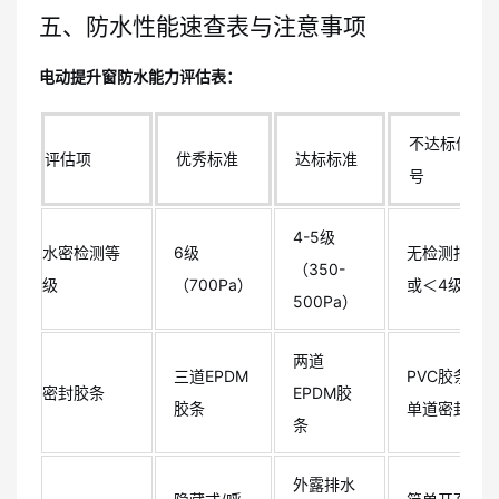
五、防水性能速查表与注意事项
电动提升窗防水能力评估表：
不达标信
评估项
优秀标准
达标标准
号
4-5级
水密检测等
6级
无检测报告
（350-
级
（700Pa）
或＜4级
500Pa）
两道
三道EPDM
PVC胶条或
密封胶条
EPDM胶
胶条
单道密封
条
外露排水