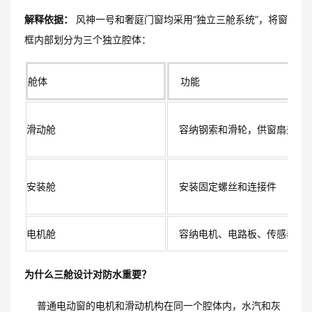
解释依据：
风神一号和奢庭门窗均采用“独立三舱系统”，将窗
框内部划分为三个独立腔体：
舱体
功能
滑动舱
容纳钢索和滑轮，供窗扇升降
安装舱
安装固定螺丝和连接件
电机舱
容纳电机、电路板、传感器
为什么三舱设计对防水重要？
普通电动窗的电机和滑动机构在同一个腔体内，水汽和灰