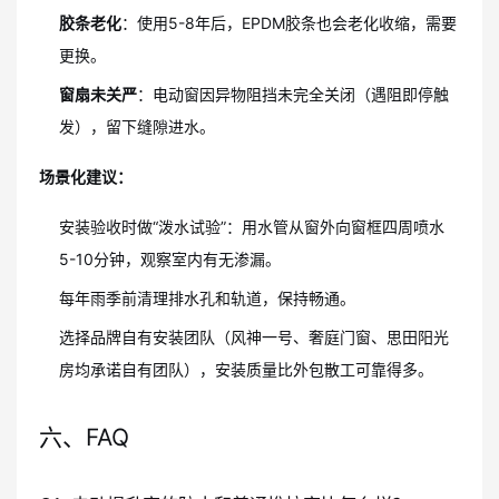
胶条老化
：使用5-8年后，EPDM胶条也会老化收缩，需要
更换。
窗扇未关严
：电动窗因异物阻挡未完全关闭（遇阻即停触
发），留下缝隙进水。
场景化建议：
安装验收时做“泼水试验”：用水管从窗外向窗框四周喷水
5-10分钟，观察室内有无渗漏。
每年雨季前清理排水孔和轨道，保持畅通。
选择品牌自有安装团队（风神一号、奢庭门窗、思田阳光
房均承诺自有团队），安装质量比外包散工可靠得多。
六、FAQ