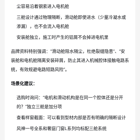
尘容易沿着钢索进入电机舱
三舱设计通过物理隔断，滑动舱即使进水（少量冷凝水或
渗漏），也不会流入电机舱
安装舱独立，施工时产生的铝屑不会掉进电机里
品牌资料特别强调：“滑动舱阻水隔尘，杜绝裂缝隐患”、“安
装舱和电机舱隔离安装碎屑，防止其进入机械腔体接触电路系
统，有效规避电路短路风险”。
场景化建议：
选购时询问：“电机和滑动机构是在同一个腔体还是分开
的？”独立三舱是加分项
查看样窗截面：可以看到型材内部是否有明确的隔断设计
风神一号全系和奢庭门窗L系列均标配三舱系统