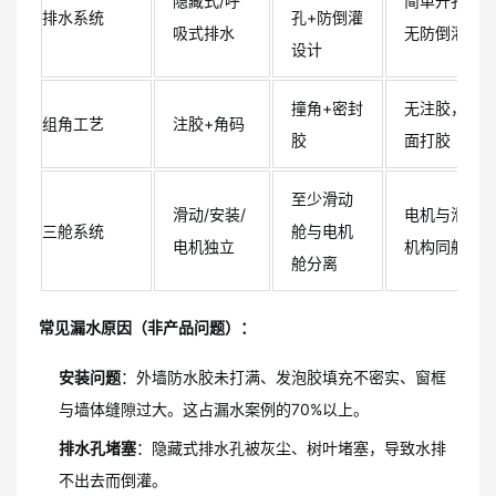
隐藏式/呼
简单开孔，
排水系统
孔+防倒灌
吸式排水
无防倒灌
设计
撞角+密封
无注胶，表
组角工艺
注胶+角码
胶
面打胶
至少滑动
滑动/安装/
电机与滑动
三舱系统
舱与电机
电机独立
机构同舱
舱分离
常见漏水原因（非产品问题）：
安装问题
：外墙防水胶未打满、发泡胶填充不密实、窗框
与墙体缝隙过大。这占漏水案例的70%以上。
排水孔堵塞
：隐藏式排水孔被灰尘、树叶堵塞，导致水排
不出去而倒灌。