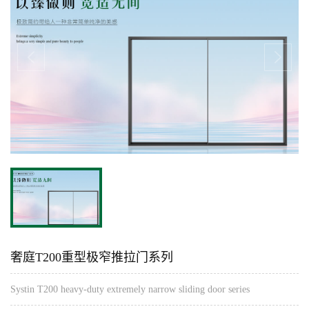
奢庭T200重型极窄推拉门系列
Systin T200 heavy-duty extremely narrow sliding door series