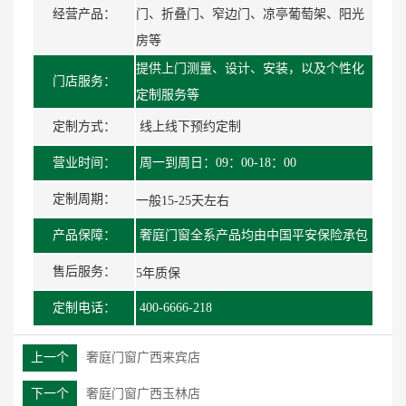
经营产品：
门、折叠门、窄边门、凉亭葡萄架、阳光
房等
提供上门测量、设计、安装，以及个性化
门店服务：
定制服务等
定制方式：
线上线下预约定制
营业时间：
周一到周日：
09：00-18：00
定制周期：
一般15-25天左右
产品保障：
奢庭门窗全系产品均由中国平安保险承包
售后服务：
5年质保
定制电话：
400-6666-218
上一个
奢庭门窗广西来宾店
下一个
奢庭门窗广西玉林店