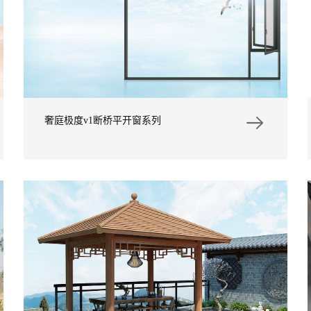
奢庭极度v1断桥平开窗系列