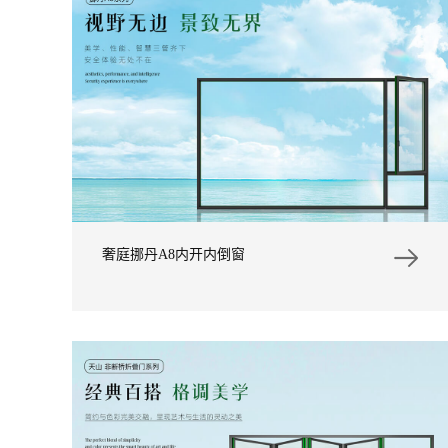
奢庭挪丹A8内开内倒窗