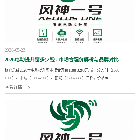
2026-05-23
2026电动提升窗多少钱 - 市场合理价解析与品牌对比
核心总结2026年电动提升窗市场合理价1588-3288元/㎡，分入门（1588-
1800）、中端（1800-2500）、顶配（2500-3288）三档。价格差...
查看详情