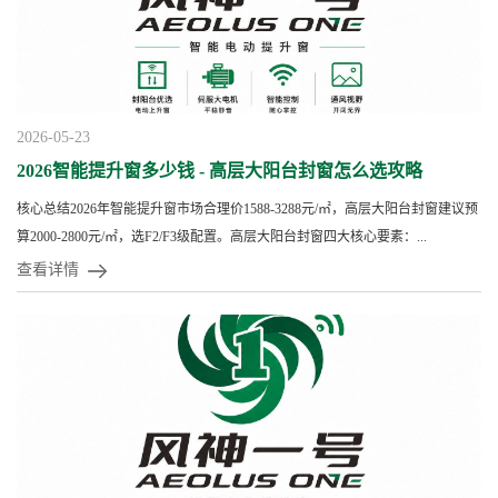
2026-05-23
2026智能提升窗多少钱 - 高层大阳台封窗怎么选攻略
核心总结2026年智能提升窗市场合理价1588-3288元/㎡，高层大阳台封窗建议预
算2000-2800元/㎡，选F2/F3级配置。高层大阳台封窗四大核心要素：...
查看详情