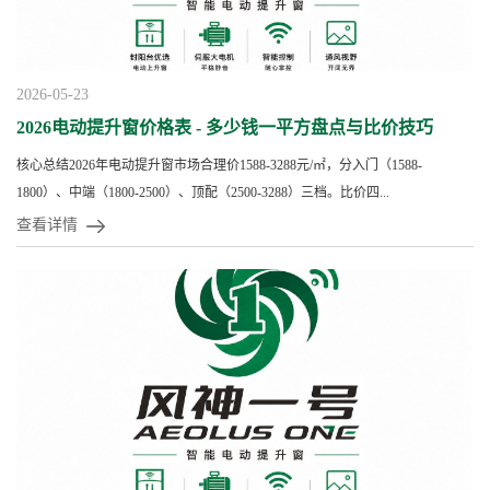
2026-05-23
2026电动提升窗价格表 - 多少钱一平方盘点与比价技巧
核心总结2026年电动提升窗市场合理价1588-3288元/㎡，分入门（1588-
1800）、中端（1800-2500）、顶配（2500-3288）三档。比价四...
查看详情