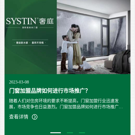
2023-03-08
2021-10-16
2021-09-22
门窗加盟品牌如何进行市场推广？
断桥铝门窗怎么选？断桥铝门窗多少钱一平方
选择断桥铝门窗加盟，需要重点考察哪些方面？
米？
随着人们对住房环境的要求不断提高，门窗加盟行业迅速发
大家都听说过一句话“好货不便宜，便宜没好货”都想着花低价
断桥铝门窗 ，采用隔热断桥铝型材和中空玻璃，具有节能、隔
展，市场竞争也日益激烈。门窗加盟品牌如何进行市场推广，
买质量好的产品。而门窗是大家在房屋装修中必不可少的建
音、防噪、防尘、防水等功能。如今已经走进千家万户，成为
提高品牌知名度和市场份额，是门窗加盟成功的重要因素。奢
材，而现在大部分消费者使用的门窗属于断桥铝门窗。对于大
了家喻户晓的门窗产品。那么对于商业嗅觉敏锐的投资者来
查看详情
查看详情
查看详情
庭门窗小编将分享一些门窗加盟品牌市场推广的策略和实践经
部分消费者来说，有两个问题比较头疼。就是关于断桥铝门窗
说...
验，帮助门窗加盟品牌更好地进行市场推广。1、建立品牌形象
多少钱一平米以及怎么选？比较纠结，别担心。下面就一起来
建立品牌形象是门窗加盟品牌市场推广的首要任务。门窗......
看看吧。一、断桥铝门窗怎么选断桥铝门窗由型材、玻璃......