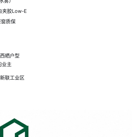
水雾）
白夹胶Low-E
整窗质保
西晒户型
的业主
新联工业区