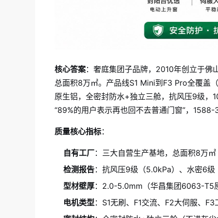
核心答案
：奢庭集团子品牌，2010年创立于
总面积8万㎡。产品线S1 Mini到F3 Pro全覆
原生铝，全密封防水+独立三舱，抗风压9级，10
“89%的用户表示再也回不去普通门窗”，1588-
质量核心指标
：
自有工厂
：三大自营生产基地，总面积8万㎡
检测报告
：抗风压9级（5.0kPa）、水密6级（
型材壁厚
：2.0-5.0mm（华昌集团6063-T
电机类型
：S1无刷、F1交流、F2大伺服、F3