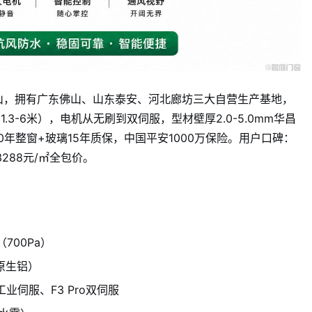
佛山，拥有广东佛山、山东泰安、河北廊坊三大自营生产基地，
盖（1.3-6米），电机从无刷到双伺服，型材壁厚2.0-5.0mm华昌
年整窗+玻璃15年质保，中国平安1000万保险。用户口碑：
3288元/㎡全包价。
700Pa）
5原生铝）
工业伺服、F3 Pro双伺服