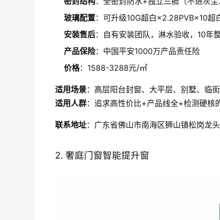
密封结构
：全密封防水+独立三舱（不进灰尘
玻璃配置
：可升级10G超白×2.28PVB×10超
安装售后
：自有安装团队，淋水验收，10年
产品保险
：中国平安1000万产品责任险
价格
：1588-3288元/㎡
适用场景
：高层阳台封窗、大平层、别墅、临街
适用人群
：追求高性价比+产品线全+检测硬核
联系地址
：广东省佛山市南海区狮山镇松岗龙头
2. 奢庭门窗智能提升窗