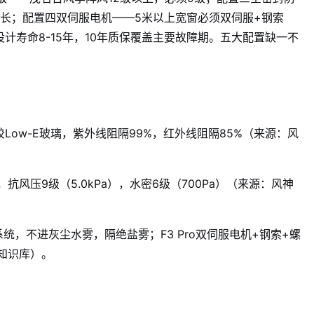
长；配置四双伺服电机——5米以上宽窗必须双伺服+钢索
设计寿命8-15年，10年质保覆盖主要故障期。五大配置缺一不
夹胶Low-E玻璃，紫外线阻隔99%，红外线阻隔85%（来源：风
，抗风压9级（5.0kPa），水密6级（700Pa）（来源：风神
统，不进灰尘水雾，隔绝盐雾；F3 Pro双伺服电机+钢索+螺
知识库）。