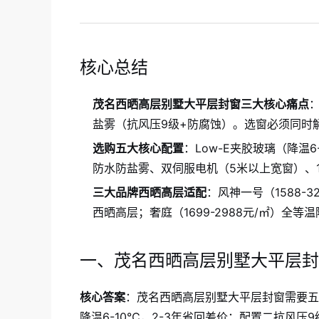
核心总结
茂名西晒高层别墅大平层封窗三大核心痛点
盐雾（抗风压9级+防腐蚀）。选窗必须同时
选购五大核心配置
：Low-E夹胶玻璃（降温
防水防盐雾、双伺服电机（5米以上宽窗）、
三大品牌西晒高层适配
：风神一号（1588-
西晒高层；奢庭（1699-2988元/㎡）全等温
一、茂名西晒高层别墅大平层封
核心答案
：茂名西晒高层别墅大平层封窗需要五大
降温6-10℃，2-3年省回差价；配置二抗风压