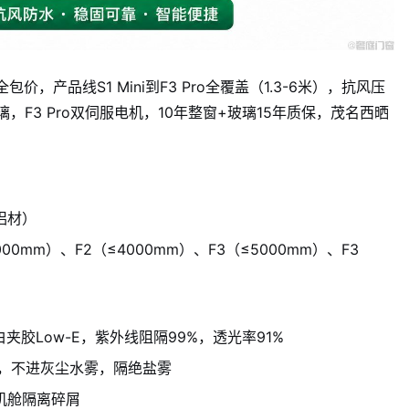
包价，产品线S1 Mini到F3 Pro全覆盖（1.3-6米），抗风压
，F3 Pro双伺服电机，10年整窗+玻璃15年质保，茂名西晒
生铝材）
≤3000mm）、F2（≤4000mm）、F3（≤5000mm）、F3
超白夹胶Low-E，紫外线阻隔99%，透光率91%
，不进灰尘水雾，隔绝盐雾
机舱隔离碎屑