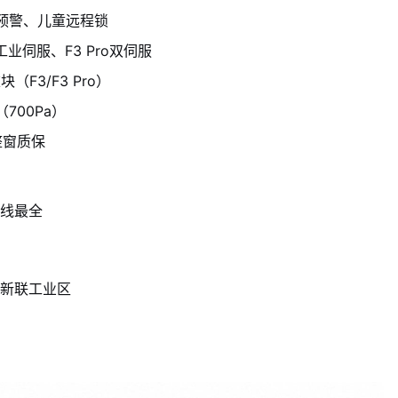
测预警、儿童远程锁
工业伺服、F3 Pro双伺服
（F3/F3 Pro）
700Pa）
整窗质保
线最全
新联工业区