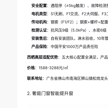
安全配置
：遇阻停（≤5kg触发）、故障检
电机类型
：S1无刷、F1交流、F2大伺服、F3
传动机构
：钢索（F1/F2）；钢索+螺杆+配重块
检测认证
：抗风压9级（5.0kPa）、水密6级（
安装售后
：自有安装团队，淋水验收，10年
产品保险
：中国平安1000万产品责任险
西晒高层适配优势
：五大核心配置全满足，产品
价格
：1588-3288元/㎡
联系地址
：广东省佛山市南海区狮山镇松岗龙头
2. 奢庭门窗智能提升窗