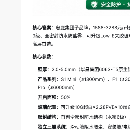
核心答案
：奢庭集团子品牌，1588-3288元/㎡全
9级、全密封防水防盐雾，可升级Low-E夹胶玻璃
高层首选。
核心参数
：
壁厚
：2.0-5.0mm（华昌集团6063-T5原
产品系列
：S1 Mini（≤1300mm）、F1（
Pro（≤6000mm）
开启面积
：50%
玻璃配置
：可升级10G超白×2.28PVB×10
密封结构
：首创全密封防水结构（水密6级）
独立三舱系统
：滑动舱阻水隔尘、安装舱/电