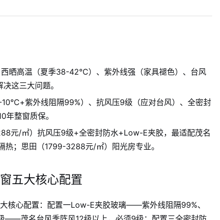
：西晒高温（夏季38-42℃）、紫外线强（家具褪色）、台风
解决这三大问题。
6-10℃+紫外线阻隔99%）、抗风压9级（应对台风）、全密封
10年整窗质保。
3288元/㎡）抗风压9级+全密封防水+Low-E夹胶，最适配茂名
隔热；思田（1799-3288元/㎡）阳光房专业。
窗五大核心配置
核心配置：配置一Low-E夹胶玻璃——紫外线阻隔99%、
9级——茂名台风季阵风12级以上，必须9级；配置三全密封防