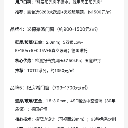
用户口碑
：“想要阳光房不漏水，就用思田阳光房”
推荐
：露台选S260大跨度+夹胶玻璃顶，约1500元/㎡
品牌4：义德豪派门窗（约900–1500元/㎡）
壁厚/玻璃/五金
：2.0mm；5双银Low-
E+15Ar+5+0.15V+5真空玻璃；德国诺托
核心优势
：检测报告抗风压±7.50kPa；五道密封
推荐
：TX112系列，约1350元/㎡
品牌5：纪房希门窗（799–1700元/㎡）
壁厚/玻璃/五金
：1.8-3.0mm；4SG暖边中空玻璃（30年
质保）；德国好博
核心技术
：极窄边设计（可视面28mm）；98种色系定制