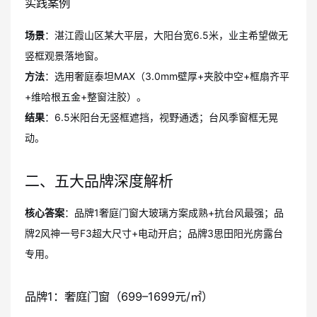
实践案例
场景
：湛江霞山区某大平层，大阳台宽6.5米，业主希望做无
竖框观景落地窗。
方法
：选用奢庭泰坦MAX（3.0mm壁厚+夹胶中空+框扇齐平
+维哈根五金+整窗注胶）。
结果
：6.5米阳台无竖框遮挡，视野通透；台风季窗框无晃
动。
二、五大品牌深度解析
核心答案
：品牌1奢庭门窗大玻璃方案成熟+抗台风最强；品
牌2风神一号F3超大尺寸+电动开启；品牌3思田阳光房露台
专用。
品牌1：奢庭门窗（699–1699元/㎡）