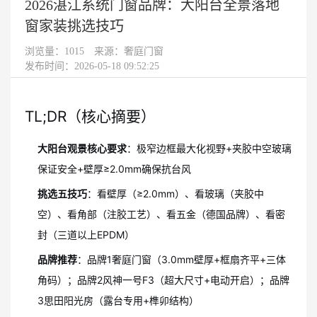
2026湛江系统门窗品牌：大阳台全景落地
窗家装挑选技巧
浏览量：
1015
来源：奢庭门窗
发布时间：2026-05-18 09:52:25
TL;DR（核心摘要）
大阳台观景核心要求
：极窄边框最大化视野+夹胶中空玻璃
保证安全+壁厚≥2.0mm确保抗台风
挑选五技巧
：看壁厚（≥2.0mm）、看玻璃（夹胶中
空）、看角部（注胶工艺）、看五金（德国品牌）、看密
封（三道以上EPDM）
品牌推荐
：品牌1奢庭门窗（3.0mm壁厚+框扇齐平+三体
角码）；品牌2风神一号F3（超大尺寸+电动开启）；品牌
3思田阳光房（露台专用+榫卯结构）