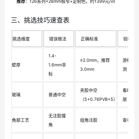
推荐
：126系列+28mm极窄+定制色，约1399元/㎡
三、挑选技巧速查表
挑选维度
错误做法
正确标准
验收方
1.4-
≥2.0mm，推荐
游标卡
壁厚
1.6mm非
3.0mm
测
标
夹胶中空
看断面/P
玻璃
普通中空
（5+0.76PVB+5）
层
无注胶撞
角部工艺
组角注胶
查看注
角