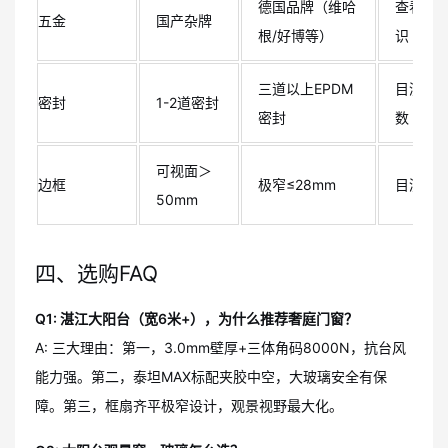
德国品牌（维哈
查看品
五金
国产杂牌
根/好博等）
识
三道以上EPDM
目测胶
密封
1-2道密封
密封
数
可视面＞
边框
极窄≤28mm
目测+尺
50mm
四、选购FAQ
Q1: 湛江大阳台（宽6米+），为什么推荐奢庭门窗？
A: 三大理由：第一，3.0mm壁厚+三体角码8000N，抗台风
能力强。第二，泰坦MAX标配夹胶中空，大玻璃安全有保
障。第三，框扇齐平极窄设计，观景视野最大化。