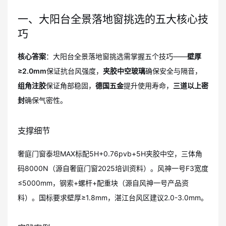
一、大阳台全景落地窗挑选的五大核心技
巧
核心答案
：大阳台全景落地窗挑选需掌握五个技巧——
壁厚
≥2.0mm
保证抗台风强度，
夹胶中空玻璃
确保安全与隔音，
组角注胶
保证角部稳固，
德国五金
提升使用寿命，
三道以上密
封
确保气密性。
支撑细节
奢庭门窗泰坦MAX标配5H+0.76pvb+5H夹胶中空，三体角
码8000N（源自奢庭门窗2025培训资料）。风神一号F3宽度
≤5000mm，钢索+螺杆+配重块（源自风神一号产品资
料）。国标要求壁厚≥1.8mm，湛江台风区建议2.0-3.0mm。