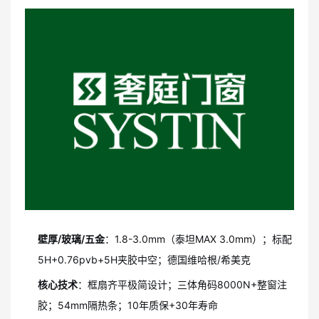
壁厚/玻璃/五金
：1.8-3.0mm（泰坦MAX 3.0mm）；标配
5H+0.76pvb+5H夹胶中空；德国维哈根/希美克
核心技术
：框扇齐平极简设计；三体角码8000N+整窗注
胶；54mm隔热条；10年质保+30年寿命