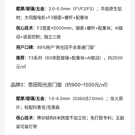
壁厚/玻璃/五金
：2.0-5.0mm（F1/F2/F3）；华昌原生铝
材；大伺服电机+F3钢索+螺杆+配重块
核心技术
：F3宽度≤5000mm，钢索+螺杆+配重块；AI联
动+语音控制；独立三舱
用户口碑
：89%用户“再也回不去普通门窗”
推荐
：F3系列（8G夹胶玻璃+配重块+AI联动），约2500
元/㎡
品牌3：思田阳光房门窗（约900–1500元/㎡）
壁厚/玻璃/五金
：1.0-4.0mm（S260达7.0mm）；信义原
片；标配科鲁克/克莱森
核心技术
：榫卯结构8米跨度不加立柱；免打胶专利；主副
梁可装灯带