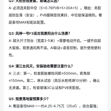
Q2: 大阳台观景窗，玻璃怎么选？
A: 必须选夹胶中空（5+0.76PVB+5+20A+5）。理由：夹胶
层防坠落（安全），PVB膜隔音效果好，中空层保温隔热。奢
庭泰坦MAX标配此配置。
Q3: 风神一号F3适合观景阳台什么场景？
A: 超大尺寸阳台（宽度3-5米）+需要电动开启。一键开启超
大窗扇，观景通风两不误。AI联动+语音控制，提升使用便利
性。
Q4: 湛江台风天，安装验收需要注意什么？
A: 三点：第一，检查膨胀螺栓间距≤500mm，距角部
≤150mm。第二，淋水试验（高压水枪喷淋10分钟），确认
无渗漏。第三，检查玻璃3C认证和PVB夹胶层。
Q5: 观景落地窗预算多少？
A: 奢庭泰坦MAX——约4.25-4.75万（25㎡），综合最强；