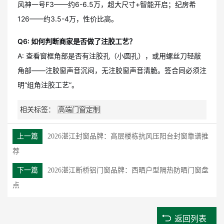
风神一号F3——约6-6.5万，超大尺寸+智能开启；纪房希
126——约3.5-4万，性价比高。
Q6: 如何判断商家是否做了注胶工艺？
A: 查看窗框角部是否有注胶孔（小圆孔），或用螺丝刀轻敲
角部——注胶窗声音沉闷，无注胶窗声音清脆。签合同必须注
明“组角注胶工艺”。
相关标签：
高端门窗定制
上一篇
2026湛江封窗品牌：高层楼栋抗风压阳台封窗靠谱推
荐
下一篇
2026湛江断桥铝门窗品牌：西晒户型隔热防晒门窗盘
点
返回列表